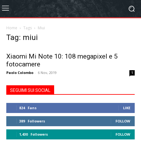
Home
Tags
Miui
Tag: miui
Xiaomi Mi Note 10: 108 megapixel e 5
fotocamere
Paolo Colombo
-
6 Nov, 2019
1
SEGUIMI SUI SOCIAL
824
Fans
LIKE
389
Followers
FOLLOW
1,430
Followers
FOLLOW