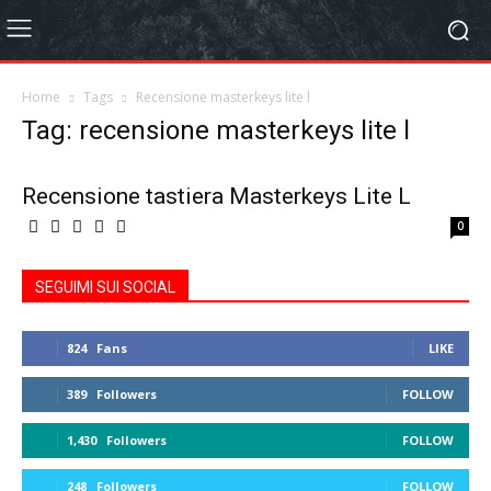
Home
Tags
Recensione masterkeys lite l
Tag: recensione masterkeys lite l
Recensione tastiera Masterkeys Lite L
0
SEGUIMI SUI SOCIAL
824
Fans
LIKE
389
Followers
FOLLOW
1,430
Followers
FOLLOW
248
Followers
FOLLOW