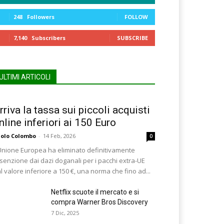
248
Followers
FOLLOW
7,140
Subscribers
SUBSCRIBE
ULTIMI ARTICOLI
rriva la tassa sui piccoli acquisti
nline inferiori ai 150 Euro
olo Colombo
-
14 Feb, 2026
0
Unione Europea ha eliminato definitivamente
esenzione dai dazi doganali per i pacchi extra-UE
l valore inferiore a 150 €, una norma che fino ad...
Netflix scuote il mercato e si
compra Warner Bros Discovery
7 Dic, 2025