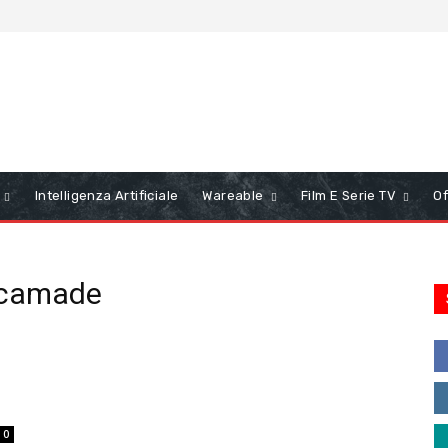
Intelligenza Artificiale
Wareable
Film E Serie TV
Of
 camade
0