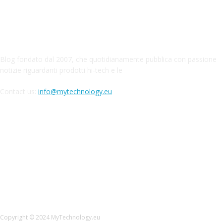
ABOUT MYTECHNOLOGY
Blog fondato dal 2007, che quotidianamente pubblica con passione
notizie riguardanti prodotti hi-tech e le
Contact us:
info@mytechnology.eu
CONTINUA A SEGUIRMI
Copyright © 2024 MyTechnology.eu