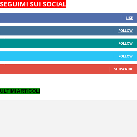
SEGUIMI SUI SOCIAL
824
Fans
LIKE
389
Followers
FOLLOW
1,430
Followers
FOLLOW
248
Followers
FOLLOW
7,140
Subscribers
SUBSCRIBE
ULTIMI ARTICOLI