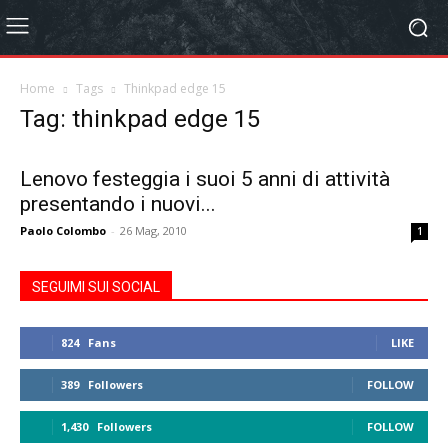
Home
Tags
Thinkpad edge 15
Tag: thinkpad edge 15
Lenovo festeggia i suoi 5 anni di attività
presentando i nuovi...
Paolo Colombo
-
26 Mag, 2010
1
SEGUIMI SUI SOCIAL
824
Fans
LIKE
389
Followers
FOLLOW
1,430
Followers
FOLLOW