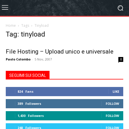
Home
Tags
Tinyload
Tag: tinyload
File Hosting – Upload unico e universale
Paolo Colombo
-
5 Nov, 2007
0
SEGUIMI SUI SOCIAL
824
Fans
LIKE
389
Followers
FOLLOW
1,430
Followers
FOLLOW
248
Followers
FOLLOW