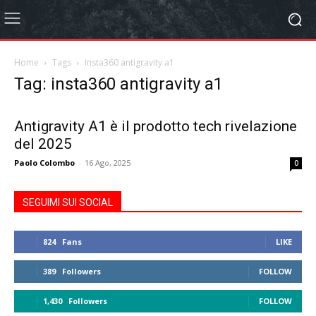
Home
Tags
Insta360 antigravity a1
Tag: insta360 antigravity a1
Antigravity A1 è il prodotto tech rivelazione
del 2025
Paolo Colombo
-
16 Ago, 2025
0
SEGUIMI SUI SOCIAL
824
Fans
LIKE
389
Followers
FOLLOW
1,430
Followers
FOLLOW