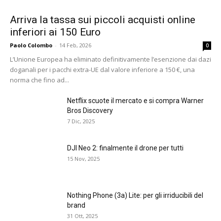
Arriva la tassa sui piccoli acquisti online
inferiori ai 150 Euro
Paolo Colombo
-
14 Feb, 2026
0
L’Unione Europea ha eliminato definitivamente l’esenzione dai dazi
doganali per i pacchi extra-UE dal valore inferiore a 150 €, una
norma che fino ad...
Netflix scuote il mercato e si compra Warner
Bros Discovery
7 Dic, 2025
DJI Neo 2: finalmente il drone per tutti
15 Nov, 2025
Nothing Phone (3a) Lite: per gli irriducibili del
brand
31 Ott, 2025