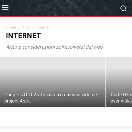
Home
Altro
Internet
Arriva la tassa sui piccoli acquisti online
INTERNET
inferiori ai 150 Euro
Alcune considerazioni sull’evolversi del web
Paolo Colombo
-
14 Feb, 2026
Google I/O 2025: focus su creazione video e
Corte UE 
project Astra
aver viola