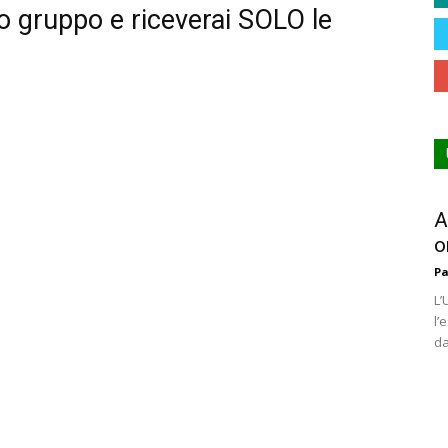
ro gruppo e riceverai SOLO le
A
o
Pa
L’
l’
da