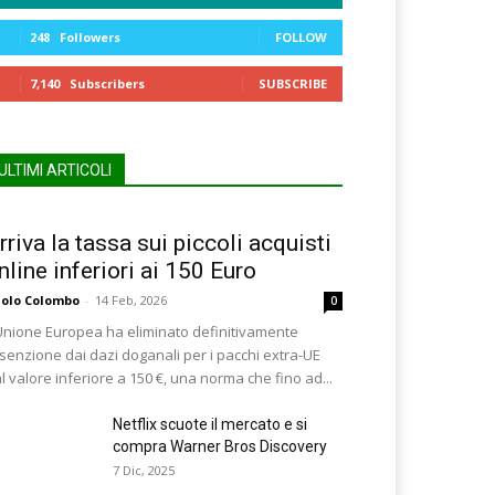
248
Followers
FOLLOW
7,140
Subscribers
SUBSCRIBE
ULTIMI ARTICOLI
rriva la tassa sui piccoli acquisti
nline inferiori ai 150 Euro
olo Colombo
-
14 Feb, 2026
0
Unione Europea ha eliminato definitivamente
esenzione dai dazi doganali per i pacchi extra-UE
l valore inferiore a 150 €, una norma che fino ad...
Netflix scuote il mercato e si
compra Warner Bros Discovery
7 Dic, 2025