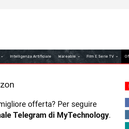
Intelligenza Artificiale
Wareable
Film E Serie TV
Of
azon
migliore offerta? Per seguire
nale Telegram di MyTechnology
.