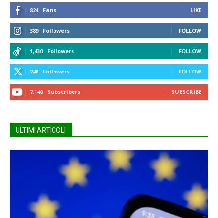
824
Fans
LIKE
389
Followers
FOLLOW
1,430
Followers
FOLLOW
248
Followers
FOLLOW
7,140
Subscribers
SUBSCRIBE
ULTIMI ARTICOLI