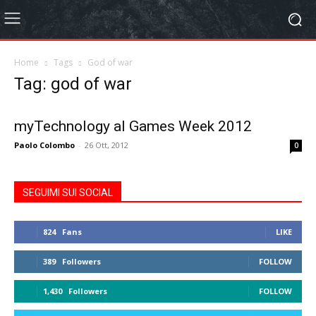
Home
Tags
God of war
Tag: god of war
myTechnology al Games Week 2012
Paolo Colombo
-
26 Ott, 2012
0
SEGUIMI SUI SOCIAL
824
Fans
LIKE
389
Followers
FOLLOW
1,430
Followers
FOLLOW