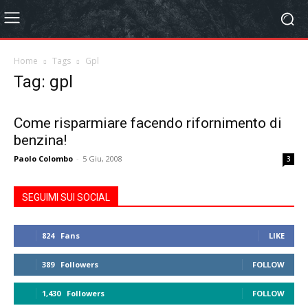
Home
Tags
Gpl
Tag: gpl
Come risparmiare facendo rifornimento di
benzina!
Paolo Colombo
-
5 Giu, 2008
3
SEGUIMI SUI SOCIAL
824
Fans
LIKE
389
Followers
FOLLOW
1,430
Followers
FOLLOW