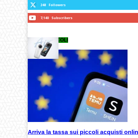
248
Followers
7,140
Subscribers
ULTIMI ARTICOLI
Arriva la tassa sui piccoli acquisti onlin