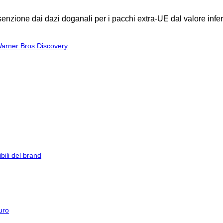
enzione dai dazi doganali per i pacchi extra-UE dal valore infer
 Warner Bros Discovery
ibili del brand
uro