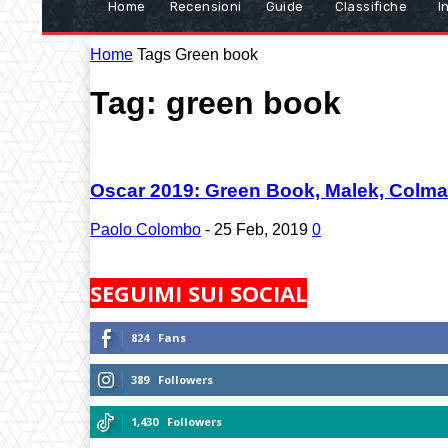
Home
Recensioni
Guide
Classifiche
I
Home
Tags
Green book
Tag: green book
Oscar 2019: Green Book, Malek, Colman 
Paolo Colombo
-
25 Feb, 2019
0
SEGUIMI SUI SOCIAL
824
Fans
389
Followers
1,430
Followers