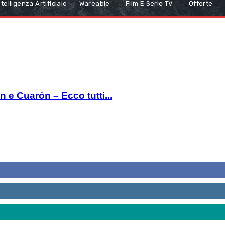
ntelligenza Artificiale
Wareable
Film E Serie TV
Offerte
e Cuarón – Ecco tutti...