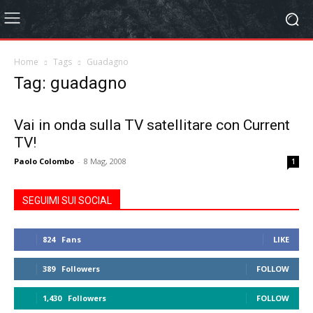
Home
Tags
Guadagno
Tag: guadagno
Vai in onda sulla TV satellitare con Current
TV!
Paolo Colombo
-
8 Mag, 2008
1
SEGUIMI SUI SOCIAL
824
Fans
LIKE
389
Followers
FOLLOW
1,430
Followers
FOLLOW