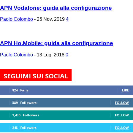
APN Vodafone: guida alla configurazione
Paolo Colombo
-
25 Nov, 2019
4
APN Ho.Mobile: guida alla configurazione
Paolo Colombo
-
13 Lug, 2018
0
SEGUIMI SUI SOCIAL
824
Fans
LIKE
389
Followers
FOLLOW
1,430
Followers
FOLLOW
248
Followers
FOLLOW