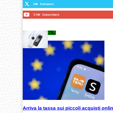
248
Followers
7,140
Subscribers
ULTIMI ARTICOLI
Arriva la tassa sui piccoli acquisti onlin