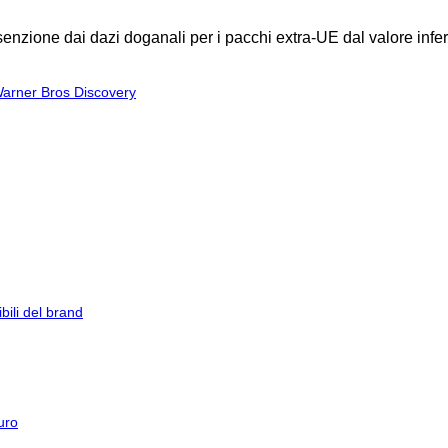
enzione dai dazi doganali per i pacchi extra-UE dal valore infer
 Warner Bros Discovery
ibili del brand
uro