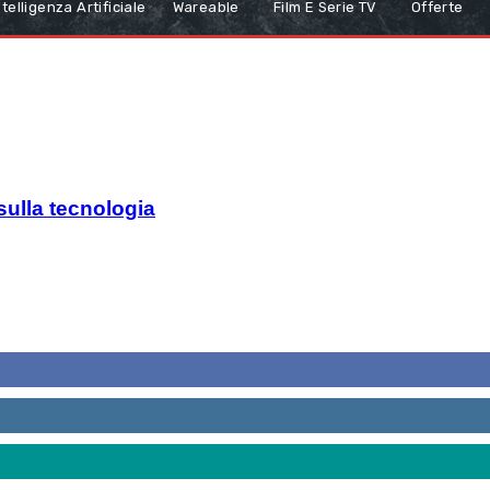
ntelligenza Artificiale
Wareable
Film E Serie TV
Offerte
 sulla tecnologia