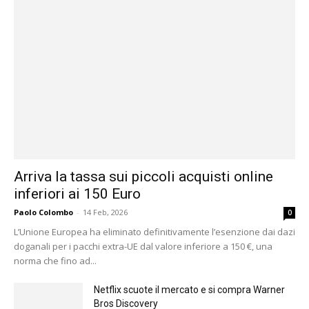
Arriva la tassa sui piccoli acquisti online
inferiori ai 150 Euro
Paolo Colombo
-
14 Feb, 2026
0
L’Unione Europea ha eliminato definitivamente l’esenzione dai dazi
doganali per i pacchi extra-UE dal valore inferiore a 150 €, una
norma che fino ad...
Netflix scuote il mercato e si compra Warner
Bros Discovery