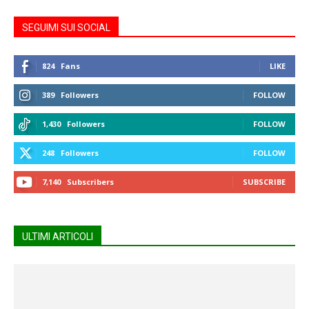
SEGUIMI SUI SOCIAL
824
Fans
LIKE
389
Followers
FOLLOW
1,430
Followers
FOLLOW
248
Followers
FOLLOW
7,140
Subscribers
SUBSCRIBE
ULTIMI ARTICOLI