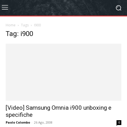
Home
Tags
I900
Tag: i900
[Video] Samsung Omnia i900 unboxing e
specifiche
Paolo Colombo
-
26 Ago, 2008
0