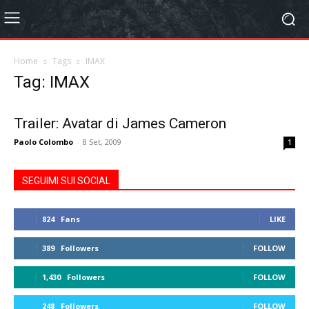
Home
Tags
IMAX
Tag: IMAX
Trailer: Avatar di James Cameron
Paolo Colombo
-
8 Set, 2009
1
SEGUIMI SUI SOCIAL
824
Fans
LIKE
389
Followers
FOLLOW
1,430
Followers
FOLLOW
248
Followers
FOLLOW