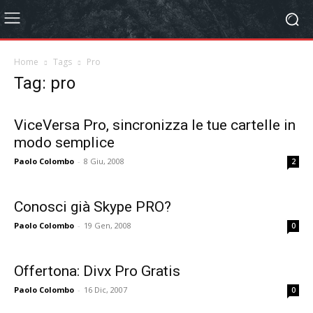
Home
Tags
Pro
Tag: pro
ViceVersa Pro, sincronizza le tue cartelle in
modo semplice
Paolo Colombo
-
8 Giu, 2008
2
Conosci già Skype PRO?
Paolo Colombo
-
19 Gen, 2008
0
Offertona: Divx Pro Gratis
Paolo Colombo
-
16 Dic, 2007
0