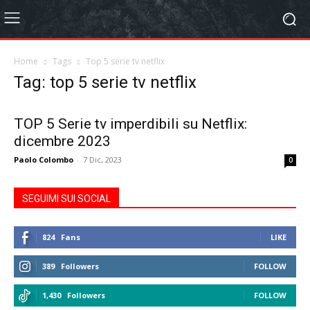
Home
Tags
Top 5 serie tv netflix
Tag: top 5 serie tv netflix
TOP 5 Serie tv imperdibili su Netflix:
dicembre 2023
Paolo Colombo
-
7 Dic, 2023
0
SEGUIMI SUI SOCIAL
824
Fans
LIKE
389
Followers
FOLLOW
1,430
Followers
FOLLOW