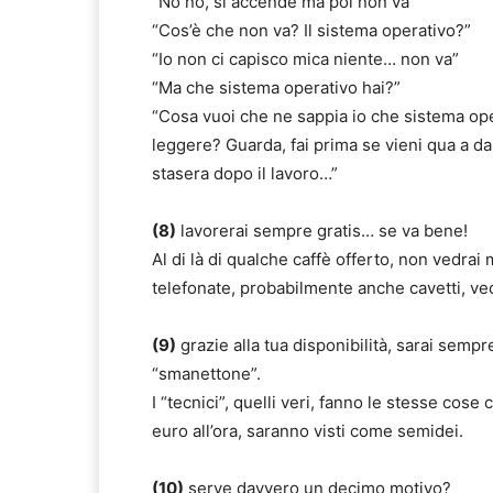
“No no, si accende ma poi non va”
“Cos’è che non va? Il sistema operativo?”
“Io non ci capisco mica niente… non va”
“Ma che sistema operativo hai?”
“Cosa vuoi che ne sappia io che sistema op
leggere? Guarda, fai prima se vieni qua a da
stasera dopo il lavoro…”
(8)
lavorerai sempre gratis… se va bene!
Al di là di qualche caffè offerto, non vedrai 
telefonate, probabilmente anche cavetti, vec
(9)
grazie alla tua disponibilità, sarai semp
“smanettone”.
I “tecnici”, quelli veri, fanno le stesse cos
euro all’ora, saranno visti come semidei.
(10)
serve davvero un decimo motivo?