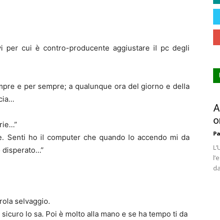
i per cui è contro-producente aggiustare il pc degli
pre e per sempre; a qualunque ora del giorno e della
ccia…
A
o
rie…”
Pa
se. Senti ho il computer che quando lo accendo mi da
L’
 disperato…”
l’
da
rola selvaggio.
 sicuro lo sa. Poi è molto alla mano e se ha tempo ti da