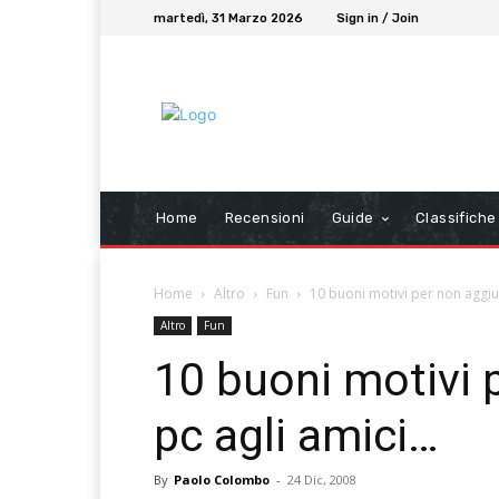
martedì, 31 Marzo 2026
Sign in / Join
Home
Recensioni
Guide
Classifiche
Home
Altro
Fun
10 buoni motivi per non aggius
Altro
Fun
10 buoni motivi p
pc agli amici…
By
Paolo Colombo
-
24 Dic, 2008