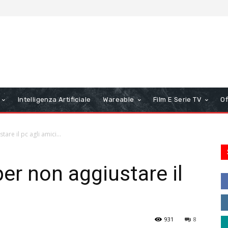
Intelligenza Artificiale
Wareable
Film E Serie TV
Of
tare il pc agli amici…
er non aggiustare il
931
8