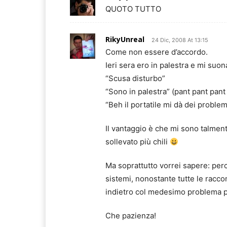
QUOTO TUTTO
RikyUnreal
24 Dic, 2008 At 13:15
Come non essere d’accordo.
Ieri sera ero in palestra e mi suona
“Scusa disturbo”
“Sono in palestra” (pant pant pant
“Beh il portatile mi dà dei problem
Il vantaggio è che mi sono talmen
sollevato più chili
Ma soprattutto vorrei sapere: pe
sistemi, nonostante tutte le racco
indietro col medesimo problema per
Che pazienza!