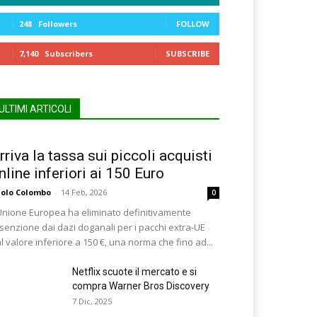
248
Followers
FOLLOW
7,140
Subscribers
SUBSCRIBE
ULTIMI ARTICOLI
rriva la tassa sui piccoli acquisti
nline inferiori ai 150 Euro
olo Colombo
-
14 Feb, 2026
0
Unione Europea ha eliminato definitivamente
esenzione dai dazi doganali per i pacchi extra-UE
l valore inferiore a 150 €, una norma che fino ad...
Netflix scuote il mercato e si
compra Warner Bros Discovery
7 Dic, 2025