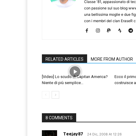
Classe '81, appassionato di te
con passione sul suo blog www.
una bellissima moglie e due figl
con i membri del clan EraseR 
RELATED ARTICLES
MORE FROM AUTHOR
[Video] Lo scudo di Capitan America?
Ecco il pri
Niente di più semplice…
costruisce a
8 COMMENTS
Teejay87
24 Dic, 2008 At 12:26