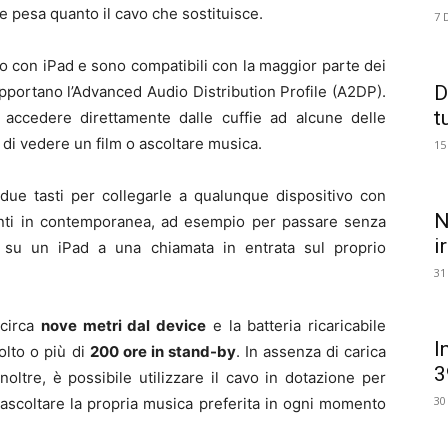
o e pesa quanto il cavo che sostituisce.
7 
zo con iPad e sono compatibili con la maggior parte dei
D
pportano l’Advanced Audio Distribution Profile (A2DP).
t
e accedere direttamente dalle cuffie ad alcune delle
 di vedere un film o ascoltare musica.
15
o due tasti per collegarle a qualunque dispositivo con
N
enti in contemporanea, ad esempio per passare senza
i
 su un iPad a una chiamata in entrata sul proprio
31
 circa
nove metri dal device
e la batteria ricaricabile
I
olto o più di
200 ore in stand-by
. In assenza di carica
3
inoltre, è possibile utilizzare il cavo in dotazione per
30
ascoltare la propria musica preferita in ogni momento