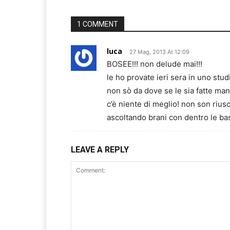
1 COMMENT
luca
27 Mag, 2013 At 12:09
BOSEE!!! non delude mai!!!
le ho provate ieri sera in uno studi
non sò da dove se le sia fatte man
c’è niente di meglio! non son rius
ascoltando brani con dentro le ba
LEAVE A REPLY