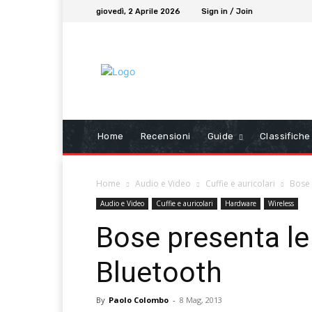
giovedì, 2 Aprile 2026
Sign in / Join
Home
Recensioni
Guide
Classifiche
Home
Audio e Video
Cuffie e auricolari
Bose 
Audio e Video
Cuffie e auricolari
Hardware
Wireless
Bose presenta le
Bluetooth
By
Paolo Colombo
-
8 Mag, 2013