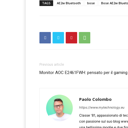
TAGS
AE2w Bluetooth
bose
Bose AE2w Bluet
Previous article
Monitor AOC E2461FWH: pensato per il gaming
Paolo Colombo
https://www.mytechnology.eu
Classe '81, appassionato di te
con passione sul suo blog www.
una bellissima moglie e due figl