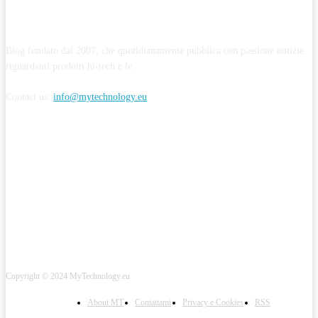
ABOUT MYTECHNOLOGY
Blog fondato dal 2007, che quotidianamente pubblica con passione notizie
riguardanti prodotti hi-tech e le
Contact us:
info@mytechnology.eu
CONTINUA A SEGUIRMI
Copyright © 2024 MyTechnology.eu
About MT
Contattami
Privacy e Cookies
RSS