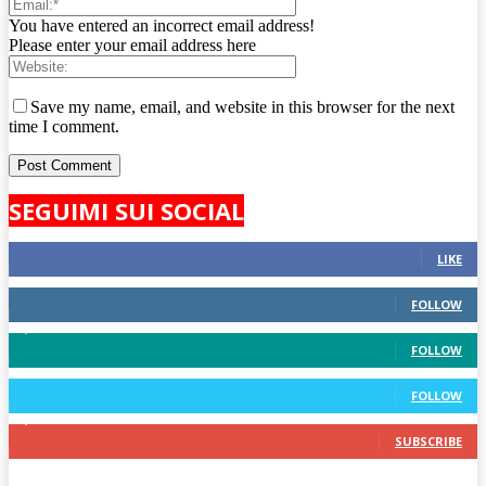
You have entered an incorrect email address!
Please enter your email address here
Save my name, email, and website in this browser for the next
time I comment.
SEGUIMI SUI SOCIAL
824
Fans
LIKE
389
Followers
FOLLOW
1,430
Followers
FOLLOW
248
Followers
FOLLOW
7,140
Subscribers
SUBSCRIBE