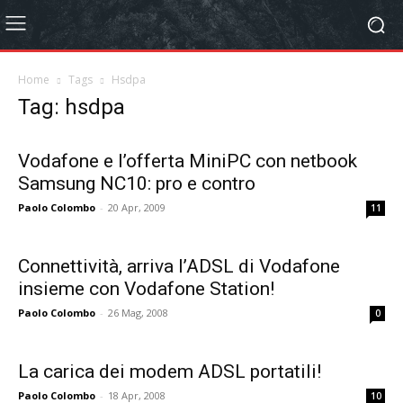
Home
Tags
Hsdpa
Tag: hsdpa
Vodafone e l’offerta MiniPC con netbook
Samsung NC10: pro e contro
Paolo Colombo
-
20 Apr, 2009
11
Connettività, arriva l’ADSL di Vodafone
insieme con Vodafone Station!
Paolo Colombo
-
26 Mag, 2008
0
La carica dei modem ADSL portatili!
Paolo Colombo
-
18 Apr, 2008
10