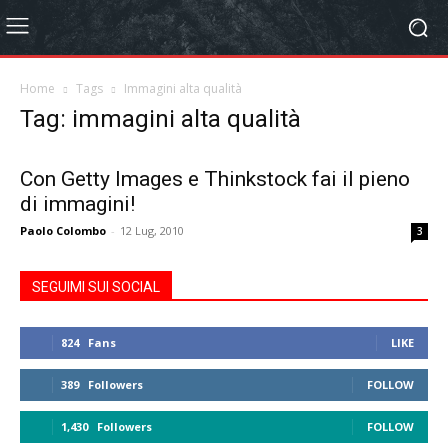
Home
Tags
Immagini alta qualità
Tag: immagini alta qualità
Con Getty Images e Thinkstock fai il pieno
di immagini!
Paolo Colombo
-
12 Lug, 2010
3
SEGUIMI SUI SOCIAL
824
Fans
LIKE
389
Followers
FOLLOW
1,430
Followers
FOLLOW