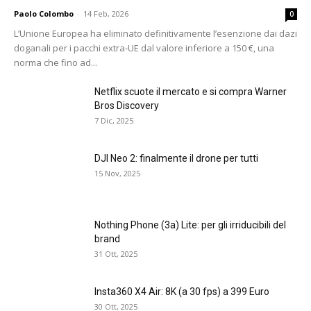
Paolo Colombo
-
14 Feb, 2026
0
L’Unione Europea ha eliminato definitivamente l’esenzione dai dazi
doganali per i pacchi extra-UE dal valore inferiore a 150 €, una
norma che fino ad...
Netflix scuote il mercato e si compra Warner
Bros Discovery
7 Dic, 2025
DJI Neo 2: finalmente il drone per tutti
15 Nov, 2025
Nothing Phone (3a) Lite: per gli irriducibili del
brand
31 Ott, 2025
Insta360 X4 Air: 8K (a 30 fps) a 399 Euro
30 Ott, 2025