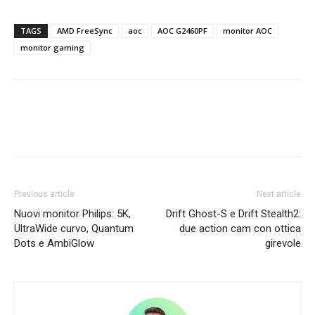
TAGS
AMD FreeSync
aoc
AOC G2460PF
monitor AOC
monitor gaming
Previous article
Next article
Nuovi monitor Philips: 5K,
Drift Ghost-S e Drift Stealth2:
UltraWide curvo, Quantum
due action cam con ottica
Dots e AmbiGlow
girevole