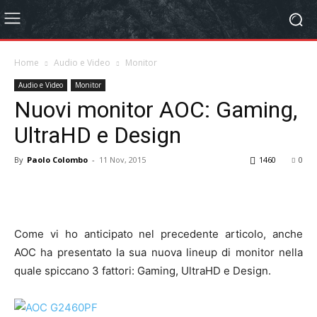
Home
Audio e Video
Monitor
Audio e Video
Monitor
Nuovi monitor AOC: Gaming,
UltraHD e Design
By
Paolo Colombo
-
11 Nov, 2015
1460
0
Come vi ho anticipato nel precedente articolo, anche
AOC ha presentato la sua nuova lineup di monitor nella
quale spiccano 3 fattori: Gaming, UltraHD e Design.