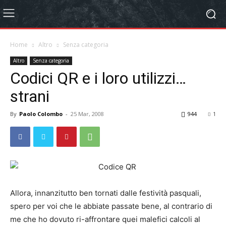
Home
Altro
Senza categoria
Altro
Senza categoria
Codici QR e i loro utilizzi…
strani
By
Paolo Colombo
-
25 Mar, 2008
944
1
Allora, innanzitutto ben tornati dalle festività pasquali,
spero per voi che le abbiate passate bene, al contrario di
me che ho dovuto ri-affrontare quei malefici calcoli al