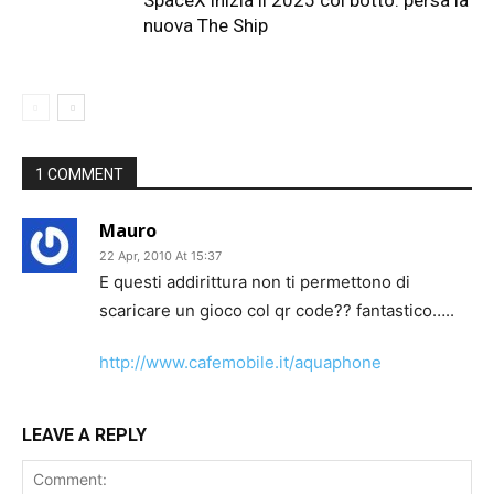
SpaceX inizia il 2025 col botto: persa la
nuova The Ship
1 COMMENT
Mauro
22 Apr, 2010 At 15:37
E questi addirittura non ti permettono di
scaricare un gioco col qr code?? fantastico…..
http://www.cafemobile.it/aquaphone
LEAVE A REPLY