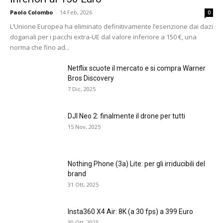
Paolo Colombo
-
14 Feb, 2026
0
L’Unione Europea ha eliminato definitivamente l’esenzione dai dazi
doganali per i pacchi extra-UE dal valore inferiore a 150 €, una
norma che fino ad...
Netflix scuote il mercato e si compra Warner
Bros Discovery
7 Dic, 2025
DJI Neo 2: finalmente il drone per tutti
15 Nov, 2025
Nothing Phone (3a) Lite: per gli irriducibili del
brand
31 Ott, 2025
Insta360 X4 Air: 8K (a 30 fps) a 399 Euro
30 Ott, 2025