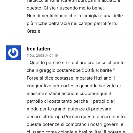
l’attacco all’America e all’Europa minacciato è
questo. Ci sta riuscendo molto bene.
Non dimentichiamo che la famiglia è una delle
più ricche dell’arabia nel campo petrolifero.
Grazie
ben laden
7 Ott, 2008 At 04:19
” Questo perchè se il dollaro crollasse al punto
che il greggio costerebbe 500 $ al barile ”
Forse si dice costasse,imparate l’italiano,il
congiuntivo per cortesia quanddo scrivete di
massimi sistemi economici.Comunque il
petrolio ci costa tanto perché il petrolio é il
modo per le grandi potenze di prelevare
denaro all’europa.Poi con questo denaro nostro
queste potenze si comprano i nostri governi e
ci usano come colonie e basi militari.il potere é