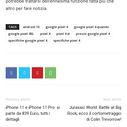
potrebbe trattarsi dell’ennesima funzione fatta più che
altro per fare notizia.
TAGS
android 10
google pixel 4
google pixel 4 quando
google pixel 4XL
pixel 4
pixel 4 xl
prezzo google pixel 4
specifiche google pixel 4
specifiche pixel 4
Previous article
Next article
iPhone 11 e iPhone 11 Pro: si
Jurassic World: Battle at Big
parte da 839 Euro, tutti i
Rock, ecco il cortometraggio
dettagli
di Colin Trevorrow!