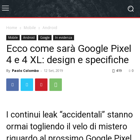
Home
Mobile
Android
Mobile
Android
Google
In evidenza
Ecco come sarà Google Pixel
4 e 4 XL: design e specifiche
By
Paolo Colombo
-
12 Set, 2019
419
0
I continui leak “accidentali” stanno
ormai togliendo il velo di mistero
riguardo al prossimo Google Pixel