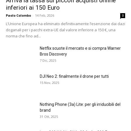
Arriva la tassa sui piccoli acquisti online
inferiori ai 150 Euro
Paolo Colombo
-
14 Feb, 2026
0
L’Unione Europea ha eliminato definitivamente l’esenzione dai dazi
doganali per i pacchi extra-UE dal valore inferiore a 150 €, una
norma che fino ad...
Netflix scuote il mercato e si compra Warner
Bros Discovery
7 Dic, 2025
DJI Neo 2: finalmente il drone per tutti
15 Nov, 2025
Nothing Phone (3a) Lite: per gli irriducibili del
brand
31 Ott, 2025