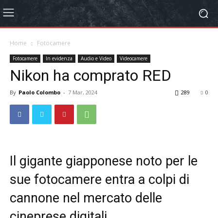
Home
Fotocamere
Fotocamere
In evidenza
Audio e Video
Videocamere
Nikon ha comprato RED
By
Paolo Colombo
-
7 Mar, 2024
289
0
Il gigante giapponese noto per le
sue fotocamere entra a colpi di
cannone nel mercato delle
cineprese digitali