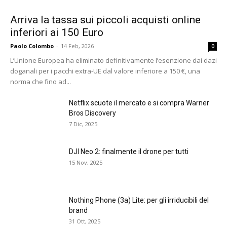
Arriva la tassa sui piccoli acquisti online
inferiori ai 150 Euro
Paolo Colombo
-
14 Feb, 2026
0
L’Unione Europea ha eliminato definitivamente l’esenzione dai dazi
doganali per i pacchi extra-UE dal valore inferiore a 150 €, una
norma che fino ad...
Netflix scuote il mercato e si compra Warner
Bros Discovery
7 Dic, 2025
DJI Neo 2: finalmente il drone per tutti
15 Nov, 2025
Nothing Phone (3a) Lite: per gli irriducibili del
brand
31 Ott, 2025