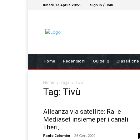
lunedì, 13 Aprile 2026
Sign in / Join
Home
Recensioni
Guide
Classifiche
Home
Tags
Tivù
Tag: Tivù
Alleanza via satellite: Rai e
Mediaset insieme per i canali
liberi,...
Paolo Colombo
-
26 Gen, 2009