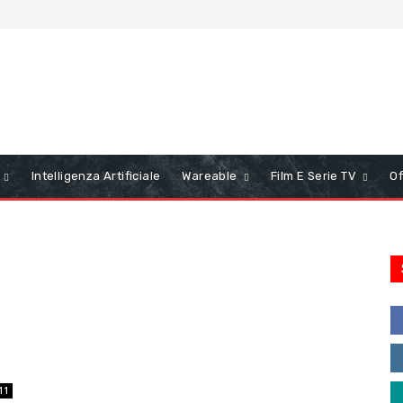
Intelligenza Artificiale
Wareable
Film E Serie TV
Of
11