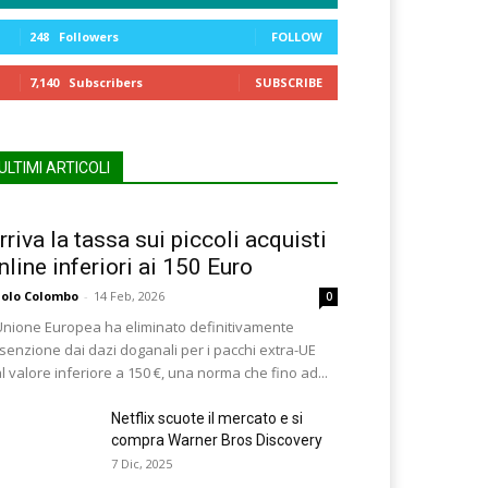
248
Followers
FOLLOW
7,140
Subscribers
SUBSCRIBE
ULTIMI ARTICOLI
rriva la tassa sui piccoli acquisti
nline inferiori ai 150 Euro
olo Colombo
-
14 Feb, 2026
0
Unione Europea ha eliminato definitivamente
esenzione dai dazi doganali per i pacchi extra-UE
l valore inferiore a 150 €, una norma che fino ad...
Netflix scuote il mercato e si
compra Warner Bros Discovery
7 Dic, 2025