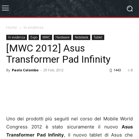
Home
In evidenza
In evidenza
Expo
MWC
Hardware
Notebook
Tablet
[MWC 2012] Asus
Transformer Pad Infinity
By
Paolo Colombo
-
29 Feb, 2012
1443
0
Uno dei prodotti più seguiti nel corso del Mobile World
Congress 2012 è stato sicuramente il nuovo
Asus
Transformer Pad Infinity
, il nuovo tablet di Asus che