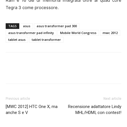
Ram e 16 GB di memoria integrata oltre al quad core
Tegra 3 come processore.
TAGS
asus
asus transformer pad 300
asus transformer pad infinity
Mobile World Congress
mwc 2012
tablet asus
tablet transformer
Previous article
Next article
[MWC 2012] HTC One X, ma
Recensione adattatore Lindy
anche S e V
MHL/HDMI, con contest!