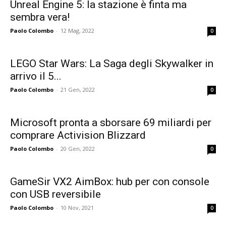
Unreal Engine 5: la stazione è finta ma
sembra vera!
Paolo Colombo
-
12 Mag, 2022
0
LEGO Star Wars: La Saga degli Skywalker in
arrivo il 5...
Paolo Colombo
-
21 Gen, 2022
0
Microsoft pronta a sborsare 69 miliardi per
comprare Activision Blizzard
Paolo Colombo
-
20 Gen, 2022
0
GameSir VX2 AimBox: hub per con console
con USB reversibile
Paolo Colombo
-
10 Nov, 2021
0