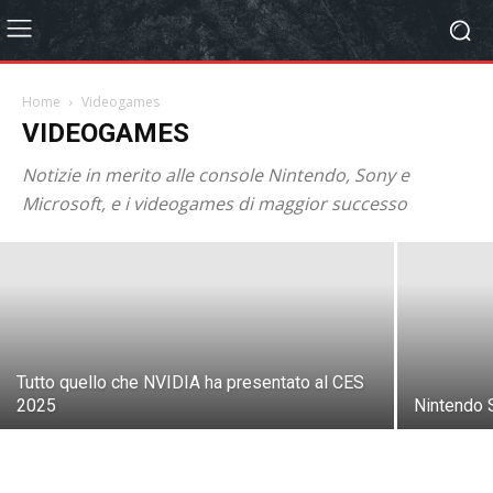
Home
Videogames
VIDEOGAMES
Nintendo Switch 2 è ufficiale e arriva nel
Notizie in merito alle console Nintendo, Sony e
2025
Microsoft, e i videogames di maggior successo
Paolo Colombo
-
17 Gen, 2025
Tutto quello che NVIDIA ha presentato al CES
2025
Nintendo S