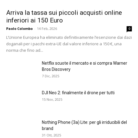
Arriva la tassa sui piccoli acquisti online
inferiori ai 150 Euro
Paolo Colombo
-
14 Feb, 2026
0
L’Unione Europea ha eliminato definitivamente l’esenzione dai dazi
doganali per i pacchi extra-UE dal valore inferiore a 150 €, una
norma che fino ad...
Netflix scuote il mercato e si compra Warner
Bros Discovery
7 Dic, 2025
DJI Neo 2: finalmente il drone per tutti
15 Nov, 2025
Nothing Phone (3a) Lite: per gli irriducibili del
brand
31 Ott, 2025