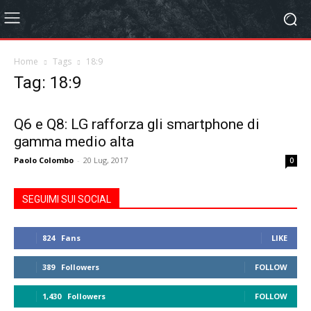
Home
Tags
18:9
Tag: 18:9
Q6 e Q8: LG rafforza gli smartphone di
gamma medio alta
Paolo Colombo
-
20 Lug, 2017
0
SEGUIMI SUI SOCIAL
824
Fans
LIKE
389
Followers
FOLLOW
1,430
Followers
FOLLOW