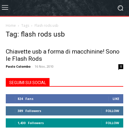
Home
Tags
Flash rods usb
Tag: flash rods usb
Chiavette usb a forma di macchinine! Sono
le Flash Rods
Paolo Colombo
-
16 Nov, 2010
0
SEGUIMI SUI SOCIAL
824
Fans
LIKE
389
Followers
FOLLOW
1,430
Followers
FOLLOW