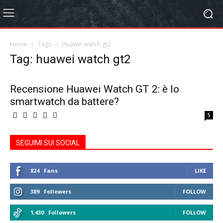
Home
Tags
Huawei watch gt2
Tag: huawei watch gt2
Recensione Huawei Watch GT 2: è lo
smartwatch da battere?
5
SEGUIMI SUI SOCIAL
824
Fans
LIKE
389
Followers
FOLLOW
1,430
Followers
FOLLOW