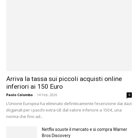
Arriva la tassa sui piccoli acquisti online
inferiori ai 150 Euro
Paolo Colombo
-
14 Feb, 2026
0
L’Unione Europea ha eliminato definitivamente l’esenzione dai dazi
doganali per i pacchi extra-UE dal valore inferiore a 150 €, una
norma che fino ad...
Netflix scuote il mercato e si compra Warner
Bros Discovery