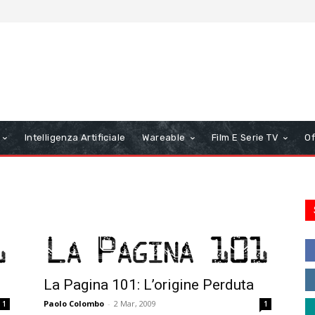
Intelligenza Artificiale
Wareable
Film E Serie TV
Of
o
La Pagina 101: L’origine Perduta
Paolo Colombo
-
2 Mar, 2009
1
1