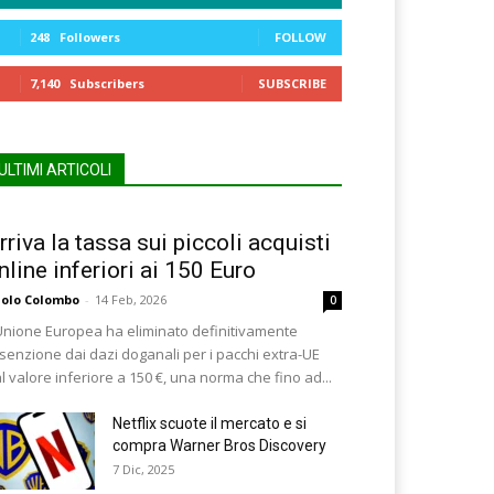
248
Followers
FOLLOW
7,140
Subscribers
SUBSCRIBE
ULTIMI ARTICOLI
rriva la tassa sui piccoli acquisti
nline inferiori ai 150 Euro
olo Colombo
-
14 Feb, 2026
0
Unione Europea ha eliminato definitivamente
esenzione dai dazi doganali per i pacchi extra-UE
l valore inferiore a 150 €, una norma che fino ad...
Netflix scuote il mercato e si
compra Warner Bros Discovery
7 Dic, 2025