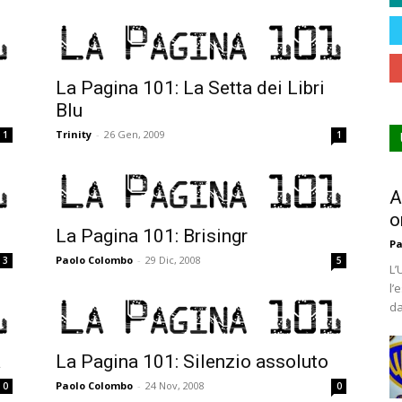
La Pagina 101: La Setta dei Libri
Blu
Trinity
-
26 Gen, 2009
1
1
A
o
La Pagina 101: Brisingr
Pa
Paolo Colombo
-
29 Dic, 2008
3
5
L’
l’
da
a
La Pagina 101: Silenzio assoluto
Paolo Colombo
-
24 Nov, 2008
0
0