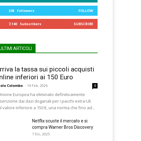
248
Followers
FOLLOW
7,140
Subscribers
SUBSCRIBE
ULTIMI ARTICOLI
rriva la tassa sui piccoli acquisti
nline inferiori ai 150 Euro
olo Colombo
-
14 Feb, 2026
0
Unione Europea ha eliminato definitivamente
esenzione dai dazi doganali per i pacchi extra-UE
l valore inferiore a 150 €, una norma che fino ad...
Netflix scuote il mercato e si
compra Warner Bros Discovery
7 Dic, 2025