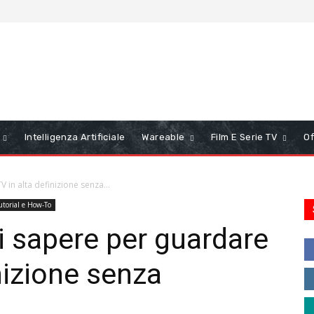
Intelligenza Artificiale
Wareable
Film E Serie TV
Of
 in alta definizione senza...
utorial e How-To
i sapere per guardare
inizione senza