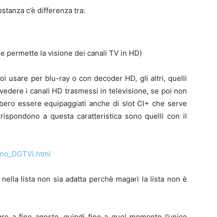
ostanza c’è differenza tra:
e permette la visione dei canali TV in HD)
uoi usare per blu-ray o con decoder HD, gli altri, quelli
 vedere i canali HD trasmessi in televisione, se poi non
bbero essere equipaggiati anche di slot CI+ che serve
rispondono a questa caratteristica sono quelli con il
lino_DGTVi.html
ella lista non sia adatta perchè magari la lista non è
re a fine agosto, quindi fino a quel momento l’unico