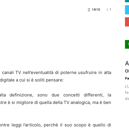
14018
1
A
o
canali TV nell’eventualità di poterne usufruire in alta
Pa
igitale a cui si è soliti pensare:
L’
l’
ta definizione, sono due concetti differenti, la
da
stre è si migliore di quella della TV analogica, ma è ben
re leggi l’articolo, perchè il suo scopo è quello di