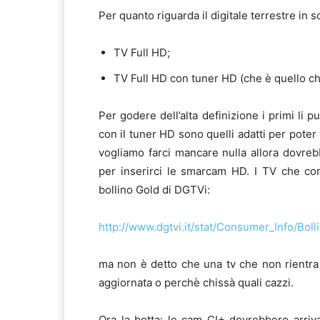
Per quanto riguarda il digitale terrestre in s
TV Full HD;
TV Full HD con tuner HD (che è quello ch
Per godere dell’alta definizione i primi li p
con il tuner HD sono quelli adatti per poter
vogliamo farci mancare nulla allora dovre
per inserirci le smarcam HD. I TV che cor
bollino Gold di DGTVi:
http://www.dgtvi.it/stat/Consumer_Info/Bol
ma non è detto che una tv che non rientra n
aggiornata o perchè chissà quali cazzi.
Ora la botta
: le cam CI+ dovrebbero arriva