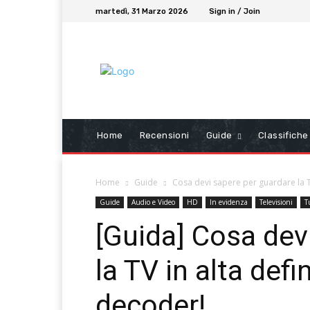
martedì, 31 Marzo 2026
Sign in / Join
Home
Recensioni
Guide
Classifiche
Home
Guide
Cosa devi sapere per guardare la TV
Guide
Audio e Video
HD
In evidenza
Televisioni
T
[Guida] Cosa dev
la TV in alta def
decoder!