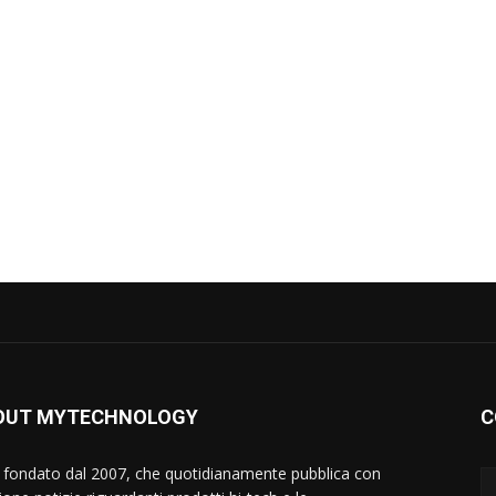
OUT MYTECHNOLOGY
C
 fondato dal 2007, che quotidianamente pubblica con