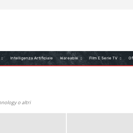
Intelligenza Artificiale
Wareable
Film E Serie TV
Of
nology o altri