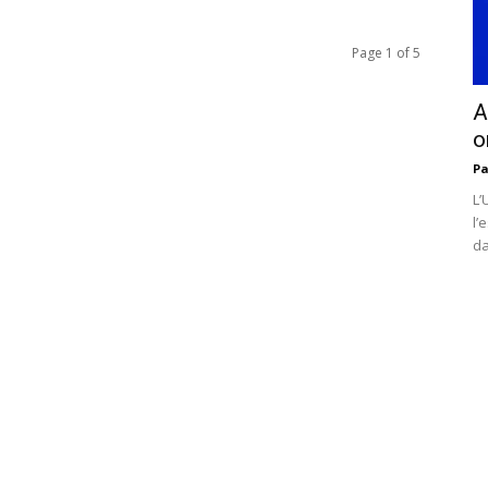
Page 1 of 5
A
o
Pa
L’
l’
da