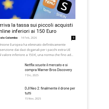
rriva la tassa sui piccoli acquisti
nline inferiori ai 150 Euro
olo Colombo
-
14 Feb, 2026
0
Unione Europea ha eliminato definitivamente
esenzione dai dazi doganali per i pacchi extra-UE
l valore inferiore a 150 €, una norma che fino ad...
Netflix scuote il mercato e si
compra Warner Bros Discovery
7 Dic, 2025
DJI Neo 2: finalmente il drone per
tutti
15 Nov, 2025