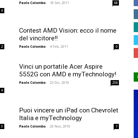
Paolo Colombo
-
18 Set, 2011
68
4
Contest AMD Vision: ecco il nome
del vincitore!!
Paolo Colombo
-
4 Feb, 2011
2
0
Vinci un portatile Acer Aspire
5552G con AMD e myTechnology!
Paolo Colombo
-
23 Dic, 2010
236
4
Puoi vincere un iPad con Chevrolet
Italia e myTechnology
Paolo Colombo
-
20 Nov, 2010
3
7