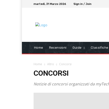
martedì, 31 Marzo 2026
Sign in / Join
Home
Recensioni
Guide
Classifiche
Home
Altro
Concorsi
CONCORSI
Notizie di concorsi organizzati da myTech