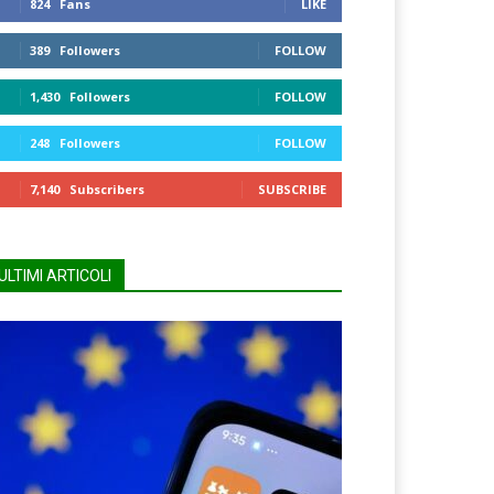
824
Fans
LIKE
389
Followers
FOLLOW
1,430
Followers
FOLLOW
248
Followers
FOLLOW
7,140
Subscribers
SUBSCRIBE
ULTIMI ARTICOLI