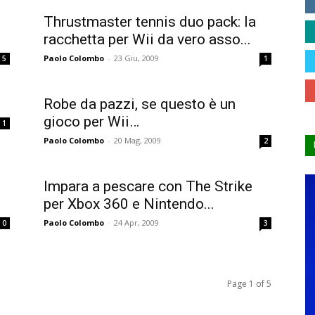
Thrustmaster tennis duo pack: la
racchetta per Wii da vero asso...
Paolo Colombo
-
23 Giu, 2009
5
1
Robe da pazzi, se questo è un
gioco per Wii…
1
Paolo Colombo
-
20 Mag, 2009
2
Impara a pescare con The Strike
per Xbox 360 e Nintendo...
Paolo Colombo
-
24 Apr, 2009
0
3
Page 1 of 5