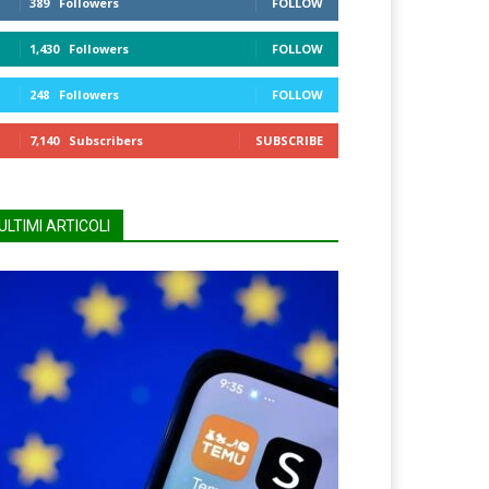
389
Followers
FOLLOW
1,430
Followers
FOLLOW
248
Followers
FOLLOW
7,140
Subscribers
SUBSCRIBE
ULTIMI ARTICOLI