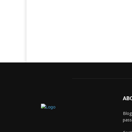
AB
Blog
passi