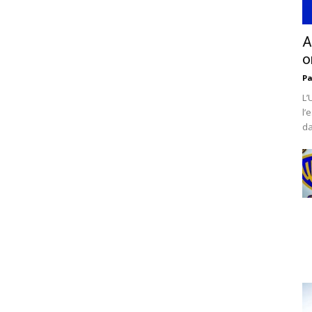
A
o
Pa
L’
l’
da