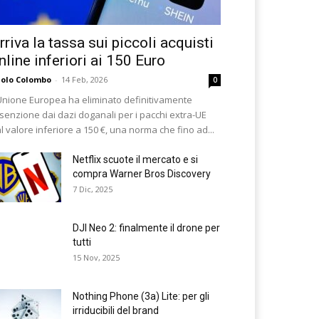
rriva la tassa sui piccoli acquisti
nline inferiori ai 150 Euro
olo Colombo
-
14 Feb, 2026
0
Unione Europea ha eliminato definitivamente
esenzione dai dazi doganali per i pacchi extra-UE
l valore inferiore a 150 €, una norma che fino ad...
Netflix scuote il mercato e si
compra Warner Bros Discovery
7 Dic, 2025
DJI Neo 2: finalmente il drone per
tutti
15 Nov, 2025
Nothing Phone (3a) Lite: per gli
irriducibili del brand