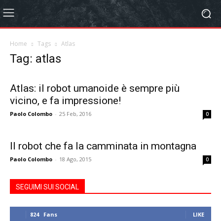
Home
Tags
Atlas
Tag: atlas
Atlas: il robot umanoide è sempre più
vicino, e fa impressione!
Paolo Colombo
-
25 Feb, 2016
0
Il robot che fa la camminata in montagna
Paolo Colombo
-
18 Ago, 2015
0
SEGUIMI SUI SOCIAL
824
Fans
LIKE