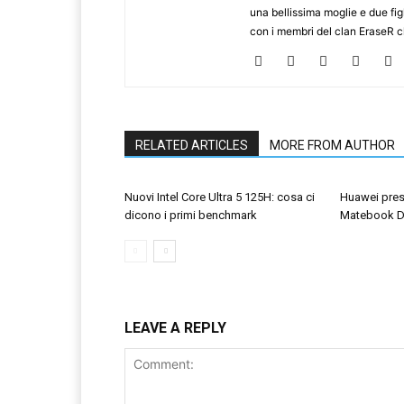
una bellissima moglie e due figl
con i membri del clan EraseR 
RELATED ARTICLES
MORE FROM AUTHOR
Nuovi Intel Core Ultra 5 125H: cosa ci
Huawei prese
dicono i primi benchmark
Matebook D
LEAVE A REPLY