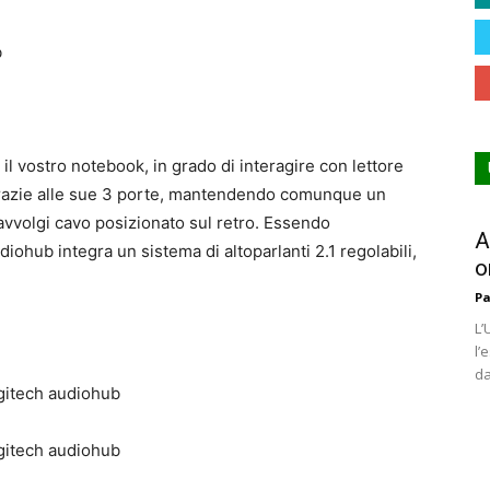
il vostro notebook, in grado di interagire con lettore
grazie alle sue 3 porte, mantendendo comunque un
avvolgi cavo posizionato sul retro. Essendo
A
ohub integra un sistema di altoparlanti 2.1 regolabili,
o
Pa
L’
l’
da