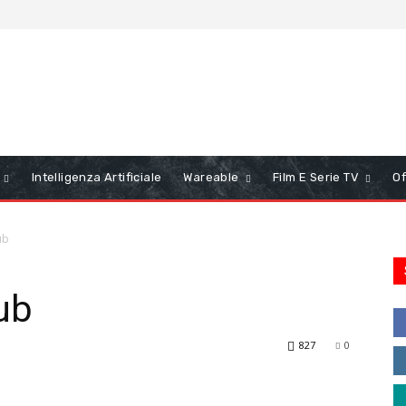
Intelligenza Artificiale
Wareable
Film E Serie TV
Of
ub
ub
827
0