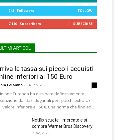
248
Followers
FOLLOW
7,140
Subscribers
SUBSCRIBE
ULTIMI ARTICOLI
rriva la tassa sui piccoli acquisti
nline inferiori ai 150 Euro
olo Colombo
-
14 Feb, 2026
0
Unione Europea ha eliminato definitivamente
esenzione dai dazi doganali per i pacchi extra-UE
l valore inferiore a 150 €, una norma che fino ad...
Netflix scuote il mercato e si
compra Warner Bros Discovery
7 Dic, 2025