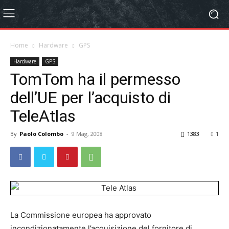
Home
Hardware
GPS
Hardware
GPS
TomTom ha il permesso
dell’UE per l’acquisto di
TeleAtlas
By
Paolo Colombo
-
9 Mag, 2008
1383
1
La Commissione europea ha approvato
incondizionatamente l’acquisizione del fornitore di