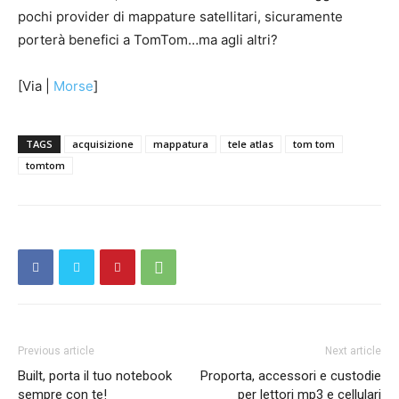
pochi provider di mappature satellitari, sicuramente
porterà benefici a TomTom…ma agli altri?
[Via |
Morse
]
TAGS
acquisizione
mappatura
tele atlas
tom tom
tomtom
Previous article
Next article
Built, porta il tuo notebook
Proporta, accessori e custodie
sempre con te!
per lettori mp3 e cellulari