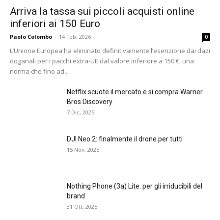
Arriva la tassa sui piccoli acquisti online
inferiori ai 150 Euro
Paolo Colombo
-
14 Feb, 2026
0
L’Unione Europea ha eliminato definitivamente l’esenzione dai dazi
doganali per i pacchi extra-UE dal valore inferiore a 150 €, una
norma che fino ad...
Netflix scuote il mercato e si compra Warner
Bros Discovery
7 Dic, 2025
DJI Neo 2: finalmente il drone per tutti
15 Nov, 2025
Nothing Phone (3a) Lite: per gli irriducibili del
brand
31 Ott, 2025