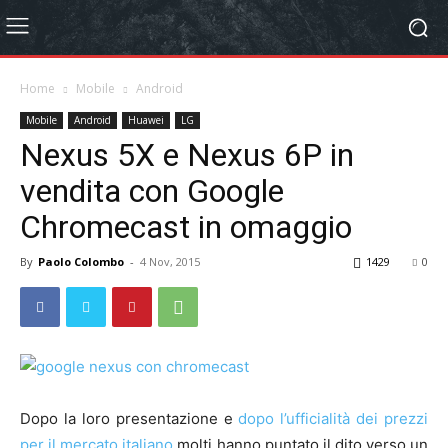
Home
Mobile
Android
Mobile
Android
Huawei
LG
Nexus 5X e Nexus 6P in
vendita con Google
Chromecast in omaggio
By
Paolo Colombo
-
4 Nov, 2015
1429
0
Dopo la loro presentazione e
dopo l’ufficialità dei prezzi
per il mercato italiano
molti hanno puntato il dito verso un