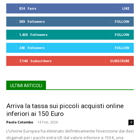
824
Fans
LIKE
389
Followers
FOLLOW
1,430
Followers
FOLLOW
248
Followers
FOLLOW
7,140
Subscribers
SUBSCRIBE
ULTIMI ARTICOLI
Arriva la tassa sui piccoli acquisti online
inferiori ai 150 Euro
Paolo Colombo
-
14 Feb, 2026
0
L’Unione Europea ha eliminato definitivamente l’esenzione dai dazi
doganali per i pacchi extra-UE dal valore inferiore a 150 €, una