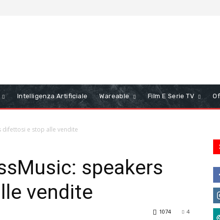
Intelligenza Artificiale
Wareable
Film E Serie TV
Of
ifettosi e stop alle vendite
ssMusic: speakers
lle vendite
1074
4