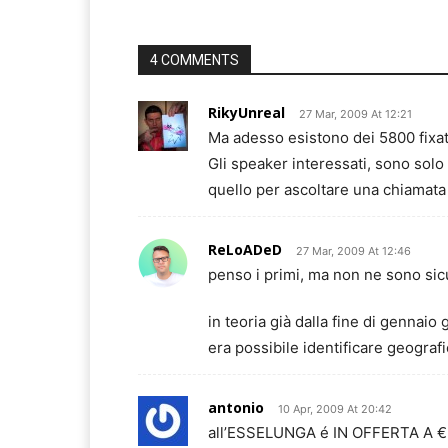
4 COMMENTS
RikyUnreal
27 Mar, 2009 At 12:21
Ma adesso esistono dei 5800 fixat
Gli speaker interessati, sono solo 
quello per ascoltare una chiamat
ReLoADeD
27 Mar, 2009 At 12:46
penso i primi, ma non ne sono sic
in teoria già dalla fine di gennaio 
era possibile identificare geograf
antonio
10 Apr, 2009 At 20:42
all’ESSELUNGA é IN OFFERTA A €