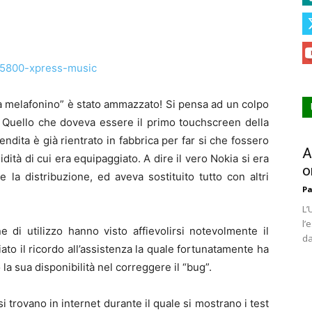
a melafonino” è stato ammazzato! Si pensa ad un colpo
. Quello che doveva essere il primo touchscreen della
dita è già rientrato in fabbrica per far si che fossero
A
midità di cui era equipaggiato. A dire il vero Nokia si era
o
 la distribuzione, ed aveva sostituito tutto con altri
Pa
L’
l’
e di utilizzo hanno visto affievolirsi notevolmente il
da
to il ricordo all’assistenza la quale fortunatamente ha
 la sua disponibilità nel correggere il “bug”.
i trovano in internet durante il quale si mostrano i test