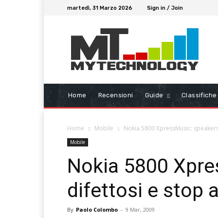
martedì, 31 Marzo 2026
Sign in / Join
Home
Recensioni
Guide
Classifiche
Home
Mobile
Nokia 5800 XpressMusic: speakers d
Mobile
Nokia 5800 Xpre
difettosi e stop a
By
Paolo Colombo
-
9 Mar, 2009