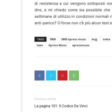
di resistenza a cui vengono sottoposti n
dire, e mi chiedo come sia possibile che
settimane di utilizzo in condizioni normali ri
anti-panico? O forse non c’è più alcun test 
TAGS
5800
5800 xpress music
bug
nokia
tube
Xpress Music
xpressmusic
Previous article
La pagina 101: Il Codice Da Vinci