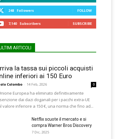
248
Followers
FOLLOW
7,140
Subscribers
SUBSCRIBE
ULTIMI ARTICOLI
rriva la tassa sui piccoli acquisti
nline inferiori ai 150 Euro
olo Colombo
-
14 Feb, 2026
0
Unione Europea ha eliminato definitivamente
esenzione dai dazi doganali per i pacchi extra-UE
l valore inferiore a 150 €, una norma che fino ad...
Netflix scuote il mercato e si
compra Warner Bros Discovery
7 Dic, 2025