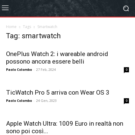
Home
Tags
Smartwatch
Tag: smartwatch
OnePlus Watch 2: i wareable android
possono ancora essere belli
Paolo Colombo
-
27 Feb, 2024
0
TicWatch Pro 5 arriva con Wear OS 3
Paolo Colombo
-
24 Gen, 2023
0
Apple Watch Ultra: 1009 Euro in realtà non
sono poi così...